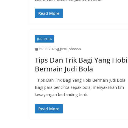
Read More
JUDI BOLA
25/03/2026
Jose Johnson
Tips Dan Trik Bagi Yang Hobi
Bermain Judi Bola
Tips Dan Trik Bagi Yang Hobi Bermain Judi Bola
Bagi para pencinta sepak bola, menyaksikan tim
kesayangan bertanding tentu
Read More