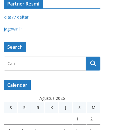
Partner Resmi
kilat77 daftar
jagowin11
Search
Calendar
Agustus 2026
S
S
R
K
J
S
M
1
2