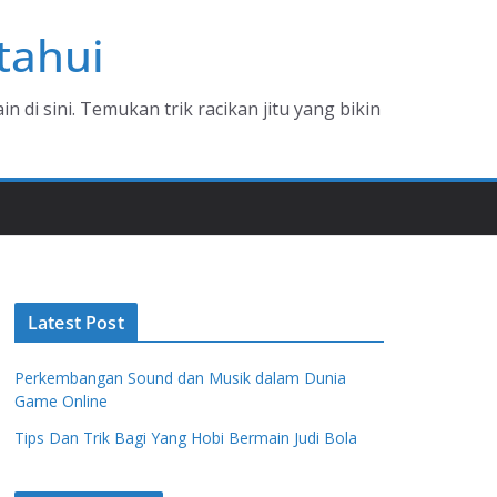
tahui
 di sini. Temukan trik racikan jitu yang bikin
Latest Post
Perkembangan Sound dan Musik dalam Dunia
Game Online
Tips Dan Trik Bagi Yang Hobi Bermain Judi Bola